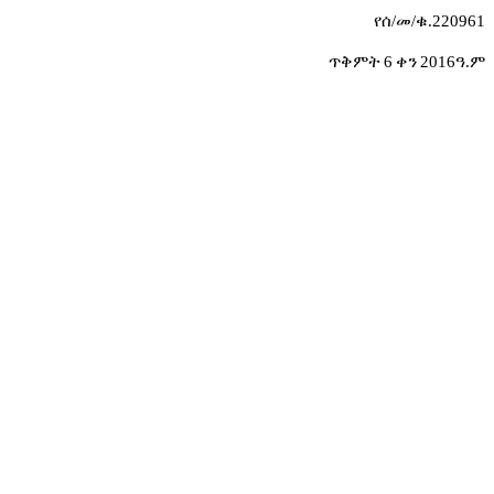
የሰ
/
መ
/
ቁ
.220961
ጥቅምት
6
ቀን
2016
ዓ
.
ም