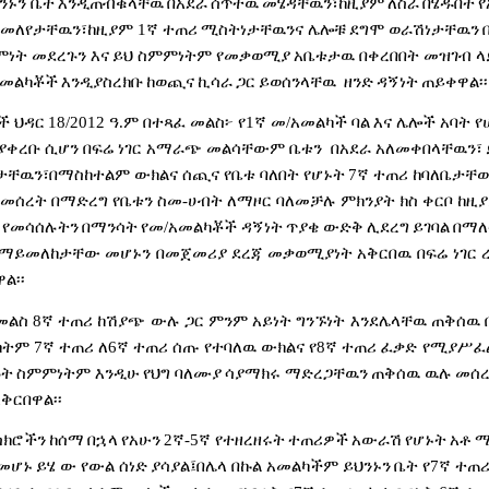
ንኑን
ቤት
እንዲጠብቁላቸዉ
በአደራ
ሰጥተዉ
መሄዳቸዉን፣ከዚያም
ለስራ
በሄዱበት
የ
መለየታቸዉን፣ከዚያም
1
ኛ
ተጠሪ
ሚስትነታቸዉንና
ሌሎቹ
ደግሞ
ወራሽነታቸዉን
ምነት
መደረጉን
እና
ይህ
ስምምነትም
የመቃወሚያ
አቤቱታዉ
በቀረበበት
መዝገብ
ላ
አመልካቾች
እንዲያስረክቡ
ከወጪና
ኪሳራ
ጋር
ይወሰንላቸዉ
ዘንድ
ዳኝነት
ጠይቀዋል፡፡
ች
ህዳር
18/2012
ዓ
.
ም
በተጻፈ
መልስ፦
የ
1
ኛ
መ
/
አመልካች
ባል
እና
ሌሎች
አባት
የ
ያቀረቡ
ሲሆን
በፍሬ
ነገር
አማራጭ
መልሳቸውም
ቤቱን
በአደራ
አለመቀበላቸዉን፣
ታቸዉን፣በማስከተልም
ውክልና
ሰጪና
የቤቱ
ባለበት
የሆኑት
7
ኛ
ተጠሪ
ከባለቤታቸ
መሰረት
በማድረግ
የቤቱን
ስመ
-
ሀብት
ለማዞር
ባለመቻሉ
ምክንያት
ክስ
ቀርቦ
ከዚ
የመሳሰሉትን
በማንሳት
የመ
/
አመልካቾች
ዳኝነት
ጥያቄ
ውድቅ
ሊደረግ
ይገባል
በማለ
የማይመለከታቸው
መሆኑን
በመጀመሪያ
ደረጃ
መቃወሚያነት
አቅርበዉ
በፍሬ
ነገር
ል፡፡
መልስ
8
ኛ
ተጠሪ
ከሽያጭ
ውሉ
ጋር
ምንም
አይነት
ግንኙነት
እንደሌላቸዉ
ጠቅሰዉ
ከትም
7
ኛ
ተጠሪ
ለ
6
ኛ
ተጠሪ
ሰጡ
የተባለዉ
ውክልና
የ
8
ኛ
ተጠሪ
ፈቃድ
የሚያሥፈ
ጉት
ስምምነትም
እንዲሁ
የህግ
ባለሙያ
ሳያማክሩ
ማድረጋቸዉን
ጠቅሰዉ
ዉሉ
መሰረ
አቅርበዋል፡፡
ስክሮችን
ከሰማ
በኋላ
የአሁን
2
ኛ
-5
ኛ
የተዘረዘሩት
ተጠሪዎች
አውራሽ
የሆኑት
አቶ
ሚ
መሆኑ
ይሄ
ው
የውል
ሰነድ
ያሳያል፤በሌላ
በኩል
አመልካችም
ይህንኑን
ቤት
የ
7
ኛ
ተጠ