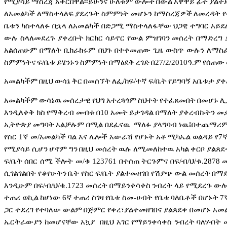
የሚያሳይ
ማስረጃ
አቅርበዋል፡፡ይሁንና
ሁለቱም
ውሎች
በውል
አዋዋይ
ፊት
ያልተ
ለአመልካች
ለማስተላለፍ
ያደረጉት
ስምምነት
መሆኑን
ከማስረጃዎች
ለመረዳት
ቤቱን
ካስተላለፉ
በኋላ
ለአመልካች
በድጋሚ
ማስተላለፋቸው
ህጋዊ
ተግባር
አይደ
ውሉ
ስላለመደረጉ
ያቀረቡት
ክርክር
ሳይኖር
የውል
ምዝገባን
መሰረት
በማድረግ
አልሰጠሁም
በማለት
ቢከራከሩም
በህጉ
በተቀመጠው
ጊዜ
ውስጥ
ውሉን
ለማስ
ስምምነትና
ፍ
/
ቤቱ
ይሄንኑን
ስምምነት
በማፅደቅ
ረገድ
በ
27/2/2010
ዓ
.
ም
የሰጠው
አመልካችም
በዚህ
ውሳኔ
ቅር
በመሰኘት
ለፌ
/
ከፍ
/
ተኛ
ፍ
/
ቤት
የይግባኝ
አቤቱታ
ያቀ
አመልካችም
ውሳኔዉ
መሰረታዊ
የህግ
አተረጓጎም
ስህተት
የተፈጸመበት
በመሆኑ
ሊ
እንዲለቀቅ
ክስ
የማቅረብ
መብቱ
በ
10
አመት
ይታገዳል
በማለት
ያቀረብኩትን
መ
ኢትዮጵያ
መግባት
አልቻሉም
በሚል
በደፈናዉ
ማለፉ
ያላግባብ
ነዉ፤በተጨማሪ
የስር
1
ኛ
መ
/
አመልካች
ባል
እና
ሌሎች
አውራሽ
የሆኑት
አቶ
ሚካኤል
ወልዳይ
የ
7
የሚያሳይ
ሲሆን
ሆኖም
ግን
በዚህ
መሰረት
ዉሉ
ለሚመለከተዉ
አካል
ቀርቦ
ያልጸደ
ፍ
/
ቤት
ሰበር
ሰሚ
ችሎት
መ
/
ቁ
123761
በተሰጠ
ትርጉምና
በፍ
/
ብ
/
ህ
/
ቁ
.2878
ሲገልገልበት
የቆየሁትን
ቤት
የስር
ፍ
/
ቤት
ያልተመዘገበ
የሽያጭ
ውል
መሰረት
በማ
እንዲሁም
በፍ
/
ብ
/
ህ
/
ቁ
.1723
መሰረት
በማይንቀሳቀስ
ንብረት
ላይ
የሚደረጉ
ው
ተጠሪ
ወኪል
ከሆነው
6
ኛ
ተጠሪ
ስገዛ
የቤቱ
ስመ
-
ሀብት
የቤቱ
ባለቤቶች
በሆኑት
7
ጋር
ተደረገ
የተባለው
ውልም
በጅምር
የቀረ፣ያልተመዘገበና
ያልጸደቀ
በመሆኑ
አመ
ኤርትራውያን
ከመሆናቸው
አኳያ
በዚህ
አገር
የማይንቀሳቀስ
ንብረት
ባለሃብት