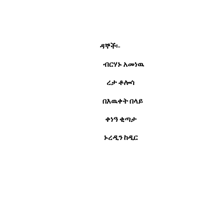
ዳኞች፡
-
ብርሃኑ
አመነዉ
ረታ
ቶሎሳ
በእዉቀት
በላይ
ቀነዓ
ቂጣታ
ኑረዲን
ከዲር