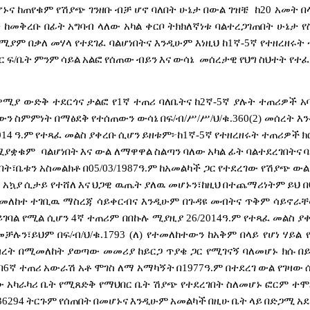
ሆኑና
ከጠየቁም
የሽያጭ
ገንዘቡ
ብቻ
ሆኖ
ባለበት
ሁኔታ
በውል
ገዝቼ
ከ
20
አመት
በ
ት
ከመቅረቡ
በፊት
አግባብ
ላለው
አካል
ቀርቦ
ትክክለኛነቱ
ባልተረጋገጠበት
ሁኔታ
የ
ሚያም
በቃለ
መሃላ
የተደገፈ
ባልሆነበትና
እንዲሁም
እነዚህ
ከ
1
ኛ
-5
ኛ
የተዘረዘሩት
ር
ፍ
/
ቤት
ምንም
ሳይል
አልፎ
የሰጠው
ብይን
እና
ውሳኔ
መሰረታዊ
የህግ
ስህተት
የተፈ
ዎሚያ
ውድቅ
ተደርጎና
ታልፎ
የ
1
ኛ
ተጠሪ
ባለቤትና
ከ
2
ኛ
-5
ኛ
ያሉት
ተጠሪዎች
አ
ውን
ስምምነት
በማፅደቅ
የተሰጠውን
ውሳኔ
በፍ
/
ብ
/
ሥ
/
ሥ
/
ህ
/
ቁ
.360(2)
መሰረት
እን
014
ዓ
.
ም
የተጻፈ
መልስ
ያቀረቡ
ሲሆን
ይዘቱም፦ከ
1
ኛ
-5
ኛ
የተዘረዘሩት
ተጠሪዎች
ክ
ሚያቋቁም
ባልሆነበት
እና
ውል
ለማዋዋል
ስልጣን
ባለው
አካል
ፊት
ባልተደረገበትና
በት፣ቤቱን
አስመልክቶ
በ
05/03/1987
ዓ
.
ም
ከአመልካች
ጋር
የተደረገው
የሽያጭ
ውል
ኑ
አኳያ
ሲታይ
የተሸለ
እና
ህጋዊ
ዉጤት
ያለዉ
መሆኑን፣ከዚህ
በተጨማሪነትም
ይህ
በ
መለከተ
ተገቢዉ
ማስረጃ
ሳይቀርብና
እንዲሁም
በጉዳዩ
መብትና
ጥቅም
ሳይኖራ
ይገባል
የሚል
ሲሆን
4
ኛ
ተጠሪም
በበኩሉ
ሚያዚያ
26/2014
ዓ
.
ም
የተጻፈ
መልስ
ያ
መቻሉን፣ይህም
በፍ
/
ብ
/
ህ
/
ቁ
.1793 (
ለ
)
የተመለከተውን
ከአቅም
በላይ
የሆነ
ሃይል
ብረት
በሚመለከት
ያወጣው
መመሪያ
ከይርጋ
ጥያቄ
ጋር
የሚገናኝ
ባለመሆኑ
ክሱ
በ
በ
6
ኛ
ተጠሪ
አውራሽ
አቶ
ሞገስ
ለማ
አማካኝት
በ
1977
ዓ
.
ም
በተደረገ
ውል
የገዛው
ው
አካራካሪ
ቤት
የሚጸድቅ
የማህበር
ቤት
ሽያጭ
የተደረገበት
ስለመሆኑ
ፎርም
ተሞ
36294
ትርጉም
የሰጠበት
በመሆኑና
እንዲሁም
አመልካች
በዚሁ
ቤት
ላይ
በድጋሚ
አ