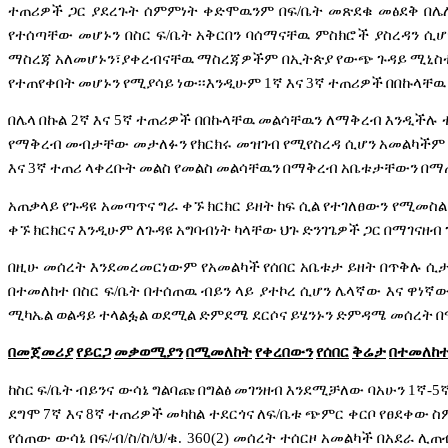
ተጠሪዎች
ጋር
ያደረጉት
ሰምምነት
ቀድሞዉንም
በፍ
/
ቤት
መጽደቁ
መፅደቅ
በሌ
የተሰጣቸው
መሆኑን
በስር
ፍ
/
ቤት
አቅርበን
ባሰማናቸዉ
ምስክሮች
ያስረዳን
ሲሆ
ማስረጃ
አለመሆኑን፣ያቀረብናቸዉ
ማስረጃዎችም
በኢትጵያ
የውጭ
ጉዳይ
ሚኒስ
የተጠየቀበት
መሆኑን
የሚያሳይ
ነው፡፡እንዲሁም
1
ኛ
እና
3
ኛ
ተጠሪዎች
በበኩላቸዉ
በሌላ
በኩል
2
ኛ
እና
5
ኛ
ተጠሪዎች
በበኩላቸዉ
መልሳቸዉን
ለማቅረብ
እንዲችሉ
የማቅረብ
መብታቸው
መታለፉን
የክርክሩ
መዝገብ
የሚየስረዳ
ሲሆን
አመልካችም
እና
3
ኛ
ተጠሪ
ላቀረቡት
መልስ
የመልስ
መልሳቸዉን
በማቅረብ
አቤቱታቸውን
በማ
አጠቃላይ
የጉዳዩ
አመጣጥና
ግራ
ቀኙ
ክርክር
ይዘት
ከፍ
ሲል
የተገለፀውን
የሚመስል
ቀኙ
ክርክርና
እንዲሁም
ለጉዳዩ
አግባብነት
ካላቸው
ህጉ
ድንገጌዎች
ጋር
በማገናዘብ
በዚሁ
መሰረት
እንደመረመርነውም
የአመልካች
የሰበር
አቤቱታ
ይዘት
በጥቅሉ
ሲ
በተመለከተ
በስር
ፍ
/
ቤት
በተሰጠዉ
ብይን
ላይ
ያተኮረ
ሲሆን
ሌላኛው
እና
ዋነኛ
ሚካኤል
ወልዳይ
ተላልፏል
ወደሚል
ድምደሜ
ደርሶና
ይሄንኑን
ድምዳሜ
መሰረት
በ
በመጀመሪያ
የይርጋ
መቃወሚያን
በሚመለከት
የቀረበውን
የሰበር
ቅሬታ
በተመለከ
ከስር
ፍ
/
ቤት
ብይንና
ውሳኔ
ግልባጩ
በግልፅ
መገንዘብ
እንደሚቻለው
ባአሁን
1
ኛ
-5
ደግሞ
7
ኛ
እና
8
ኛ
ተጠሪዎች
መካከል
ተደርጎና
ለፍ
/
ቤቱ
ጭምር
ቀርቦ
የፀደቀው
ስ
የሰጠው
ውሳኔ
በፍ
/
ብ
/
ስ
/
ስ
/
ህ
/
ቁ
. 360(2)
መሰረት
ተሰርዞ
አመልካች
በአደራ
ሊጠ