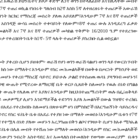
ሪ
አዉራሽ
ይህን
ቤትና
ይዞታ
ቀድሞ
ለ
3
ኛ
ወገን
በተላለፈበት
እና
በሌላቸው
መብት
7
ኛ
ተጠሪ
ወኪል
የነበሩት
ግለሰብ
ከ
2
ኛ
እስከ
5
ኛ
ለተዘረዘሩት
ተጠሪዎች
አውራሽ
ዥነት
ክርክር
የማስረጃ
መሰረት
ያለዉ
አይደለም፤እንዲሁም
7
ኛ
እና
8
ኛ
ተጠሪዎች
አስገዳጅ
ውሳኔ
መሰረት
ተቀባይነት
የለውም፡፡
8
ኛ
ተጠሪ
ውሉ
እንዲደረግ
ፈቃድ
መልካች
እና
7
ኛ
እና
8
ኛ
ተጠሪዎች
መካከል
ጥቅምት
16/2010
ዓ
.
ም
የተደረገው
ቱታ
የቀረበበትን
ቤት
ከ
1
ኛ
- 5
ኛ
ላሉት
ተጠሪዎች
ያስረክቡ
ሲል
ወስኗል፡፡
ሎት
ያቀረቡ
ሲሆን
ይዘቱም፦
ወራሽ
የሆነ
ወገን
ወራሽ
ባልሆነ
ወገን
ላይ
የውርስ
ሃብት
ክስ
ነው
በማለትና
እንዲሁም
የስር
መ
/
አመልካቾቹ
በወቅቱ
በጦርነት
ምክንያት
ወደ
ለመሆኑ
የቀረበ
ማስረጃ
ሳይኖር
ይህ
ሁሉ
ታልፎ
የተሰጠዉ
ዉሳኔ
ያላግባብ
መሆኑን፤
ጋዊ
ውጤት
የሚኖረው
ለማዘጋጃ
ቤት
ቀርቦ
ሲጸድቅ
ስለመሆኑ
የዉሉ
ሰነድ
በግልፅ
ት
ውጤት
የሌለዉ
ሆኖ
እያለና
እንዲሁም
ከዚህ
በተጨማሪነትም
ዉሉ
በፌ
/
ጠቅላይ
ይ
መቃዎሚያ
ሊሆን
እንደማይችል
ተደንግጎ
እያለ
አመልካች
በውል
ገዝቼና
ተረክቤ
በአደራ
የተረከብኩ
ስለመሆኔ
በጽሁፍም
ሆነ
በምስክሮች
በእርግጠኝነት
ሳይስረዱና
ይኖር
የስር
ፍ
/
ቤት
ቤቱ
በአደራ
የተያዘ
ነው
በማለት
መወሰኑ፤እንዲሁም
ቤቱን
የ
7
ኛ
ና
የተሟላ
ሰነድ
ያለው
መሆኑን
አረጋግጩ
በቅን
ልቦና
የገዛሁት
ሲሆን
ከአቶ
ሚካኤል
ፍ
/
ቤቱ
በሌለ
መብት
የተሸጠ
ነው
በማለት
መወሰኑ፤እንዲሁም
የስር
መ
/
አመልካቾች
ራውያን
ንብረት
አስተዳደር
እና
አመላለስ
በተመለከተ
የወጣው
መመሪያም
ቤቱን