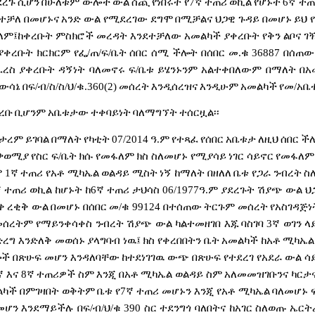
ደረጉ
ሲሆን
በሁለቱም
ውሎች
ውል
ሰጪ
የነበሩት
የ
7
ኛ
ተጠሪ
ወኪል
የሆኑት
6
ኛ
ተጠ
የተቻለ
በመሆኑና
አንድ
ውል
የሚደረገው
ደግሞ
በሚቻልና
ህጋዊ
ጉዳይ
በመሆኑ
ይህ
የ
ለም፤ከቀረቡት
ምስክሮች
መረዳት
እንደተቻለው
አመልካች
ያቀረቡት
የቅን
ልቦና
ገ
ያቀረቡት
ክርክርም
የፌ
/
ጠ
/
ፍ
/
ቤት
ሰበር
ሰሚ
ችሎት
በሰበር
መ
.
ቁ
36887
በሰጠው
ፈረስ
ያቀረቡት
ዳኝነት
ባለመኖሩ
ፍ
/
ቤቱ
ይሄንኑንም
አልተቀበለውም
በማለት
በአ
ውሳኔ
በፍ
/
ብ
/
ስ
/
ስ
/
ህ
/
ቁ
.360(2)
መሰረት
እንዲሰረዝና
እንዲሁም
አመልካች
የመ
/
አቤ
ረቡ
ቢሆንም
አቤቱታው
ተቀባይነት
ባለማግኘት
ተሰርዟል፡፡
ታረም
ይገባል
በማለት
የካቲት
07/2014
ዓ
.
ም
የተጻፈ
የሰበር
አቤቱታ
ለዚህ
ሰበር
ች
ቃወሚያ
የስር
ፍ
/
ቤት
ክሱ
የመፋለም
ክስ
ስለመሆኑ
የሚያሳይ
ነገር
ሳይኖር
የመፋለም
ም
1
ኛ
ተጠሪ
የአቶ
ሚካኤል
ወልዳይ
ሚስት
ነኝ
ከማለት
በዘለለ
ቤቱ
የጋራ
ንብረት
ስ
ኛ
ተጠሪ
ወኪል
ከሆኑት
ከ
6
ኛ
ተጠሪ
ታህሳስ
06/1977
ዓ
.
ም
ያደረጉት
ሽያጭ
ውል
ህ
ቀ
ረቂቅ
ውል
በመሆኑ
በሰበር
መ
/
ቁ
99124
በተሰጠው
ትርጉም
መሰረት
የአስገዳጅነ
መሰረትም
የማይንቀሳቀስ
ንብረት
ሽያጭ
ውል
ካልተመዘገበ
እጁ
ባስገባ
3
ኛ
ወገን
ላ
ድረግ
እንድለቅ
መወሰኑ
ያላግባብ
ነዉ፤
ክስ
የቀረበበትን
ቤት
አመልካች
ከአቶ
ሚካኤል
ሎች
በጽሁፍ
መሆን
እንዳለባቸው
ከተደነገገዉ
ውጭ
በጽሁፍ
የተደረገ
የአደራ
ውል
ሳ
ኛ
እና
8
ኛ
ተጠሪዎች
ስም
እንጂ
በአቶ
ሚካኤል
ወልዳይ
ስም
አለመመዝገቡንና
ካርታ
ልካች
በምገዛበት
ወቅትም
ቤቱ
የ
7
ኛ
ተጠሪ
መሆኑን
እንጂ
የአቶ
ሚካኤል
ባለመሆኑ
መሆን
እንደማይችሉ
በፍ
/
ብ
/
ህ
/
ቁ
390
ስር
ተደንግጎ
ባለበትና
ከአገር
ስለወጡ
ኤርት