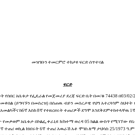
መዝገቡን
ተመርምሮ
ተከታዩ
ፍርድ
ሰጥተናል
ፍርድ
ቡት
የሰበር
አቤቱታ
የፌዴራል
የመጀመሪያ
ደረጃ
ፍርድ
ቤት
በመ
/
ቁ
74438
በ
03/02/
በመቀበል
(
ይግባኙን
በመሰረዝ
)
በሰጠዉ
ብይን
መሰረታዊ
የህግ
አተረጓጎም
ስህተት
አመልካችና
ከ
6
ኛ
እስከ
8
ኛ
የተዘረዘሩት
ተጠሪዎች
ደግሞ
እንደቅደምተከተላቸዉ
1
ኛ
ት
የመቃወም
አቤቱታ
በኮልፌ
ቀራኒዩ
ክ
/
ከተማ
ወረዳ
05
ክልል
ውስጥ
የሚገኘው
የቤ
7
ኛ
ተጠሪ
ወኪል
ከነበሩት
6
ኛ
ተጠሪ
አዉራሽ
አቶ
ሞገስ
ለማ
ታህሳስ
25/1973
ዓ
.
ም