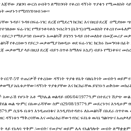
ም
እጃቸው
ያልገባ
ውርስ
ሀብትን
ለማስገባት
የቀረበ
ዳኝነት
ጥያቄን
የሚመለከት
ሳ
ነት
መሆኑን
የሚየስገነዝብ
ነው፡፡
ናቸው
ጉዳይ፣
ጉዳዩ
በፍሬ
-
ነገር
ደረጃ
በሚደረግ
ክርክር
እና
በዚህ
ደረጃ
በሚያዘው
ጭ
የተገለፀው
ፍሬ
-
ነገር
የማይንቀሳቀስ
ንብረትን
(
ቤትን
)
በሚመለከት
የቀረበ
የመፋለ
ት
በይርጋ
የማይታገድ
በመሆኑ
አመልካች
ይሄንን
ጉዳይ
በተመለከተ
በመጀመሪያ
መቃ
መልካች
የቀረበውን
የይርጋ
መቃወሚያ
ከወዲሁ
ወደ
ፍሬ
-
ነገር
ክርክሩ
ከመግባቱ
በፊት
ረጃ
መቃወሚያ
ላይ
በዚህ
ደረጃ
ብይን
ሰጥቶ
ከማለፍ
አኳያ
)
ብይኑ
የሚነቀፍና
መሰ
ቤት
በ
1
ኛ
-5
ኛ
ተጠሪዎች
የቀረበው
ዳኝነት
ጥያቄ
የቤት
ባለቤትነት
መብትን
ወይም
ቃወሚያ
አቤቱታቸው፣ዳኝነት
ጥያቄያቸው
እና
ክርክራቸዉ
ይሄንኑን
ጠቅሰው
መከራ
ች
አውራሽ
የሆኑት
አቶ
ሚካኤል
ወልዳይ
በ
06/04/1977
ዓ
.
ም
በተደረገ
ሽያጭ
ውል
ማደል
ዉል
ጭምር
በአውራሻቸው
ስም
በ
29/08/1977
ዓ
.
ም
መደረጉንና
እንዲሁም
87
ዓ
.
ም
ሲሄዱ
ቤቱን
እንዲጠብቁና
እንዲያስተዳድሩ
ለአመልካች
በአደራ
ሰጥተዉ
ዘር
ዳኝነቱን
ማቅረባቸዉ
እና
መከራከራቸውን
የስር
ፍ
/
ቤቱ
ዉሳኔ
ግልባጭና
አጠቃላ
ረት
ላይ
የአላባ
ጥቅም
/
መብት
/
የመያዣ
ወይም
ሌላ
የአልግሎት
መብት
ለማቋቋም