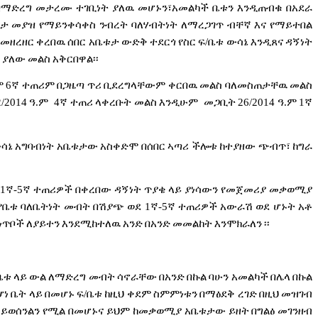
በማድረግ
መታረሙ
ተገቢነት
ያለዉ
መሆኑን፣አመልካች
ቤቱን
እንዲጠብቁ
በአደራ
ርታ
መያዝ
የማይንቀሳቀስ
ንብረት
ባለሃብትነት
ለማረጋገጥ
ብቸኛ
እና
የማይተበል
በመዘረዘር
ቀረበዉ
ሰበር
አቤቱታ
ውድቅ
ተደርጎ
የስር
ፍ
/
ቤቱ
ውሳኔ
እንዲጸና
ዳኝነት
ያለው
መልስ
አቅርበዋል፡፡
ም
6
ኛ
ተጠሪም
በጋዜጣ
ጥሪ
ቢደረግላቸውም
ቀርበዉ
መልስ
ባለመስጠታቸዉ
መልስ
2/2014
ዓ
.
ም
4
ኛ
ተጠሪ
ላቀረቡት
መልስ
እንዲሁም
መጋቢት
26/2014
ዓ
.
ም
1
ኛ
ሳኔ
አግባብነት
አቤቱታው
አስቀድሞ
በሰበር
ኣጣሪ
ችሎቱ
ከተያዘው
ጭብጥ፣
ከግራ
1
ኛ
-5
ኛ
ተጠሪዎች
በቀረበው
ዳኝነት
ጥያቄ
ላይ
ያነሳውን
የመጀመሪያ
መቃወሚያ
የቤቱ
ባለቤትነት
መብት
በሽያጭ
ወደ
1
ኛ
-5
ኛ
ተጠሪዎች
አውራሽ
ወደ
ሆኑት
አቶ
ነጥቦች
ለያይተን
እንደሚከተለዉ
አንድ
በአንድ
መመልከት
እንሞክራለን
፡፡
ቤቱ
ላይ
ውል
ለማድረግ
መብት
ሳኖራቸው
በአንድ
በኩል
ባሁን
አመልካች
በሌላ
በኩል
ሆነ
ቤት
ላይ
በመሆኑ
ፍ
/
ቤቱ
ከዚህ
ቀደም
ስምምነቱን
በማፅደቅ
ረገድ
በዚህ
መዝገብ
ይወሰንልን
የሚል
በመሆኑና
ይህም
ከመቃወሚያ
አቤቱታው
ይዘት
በግልፅ
መገንዘብ