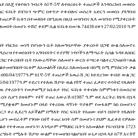
ላይ
በእጄ
የቆየዉን
ንብረት
ከ
1
ኛ
-5
ኛ
ለተዘረዘሩት
ተጠሪዎች
እንዳስረክብ
መወሰኑ
ስር
ፍ
/
ቤት
ይሄንኑን
ጭምር
በቀጥታ
ተቀብሎና
መሰረት
አድርጎ
መወሰኑ
ያላግባብ
ተጠሪዎች
ቤቱን
በተመለከተ
በየጊዜዉ
በዚህ
መዝገብና
ሌላ
መዝገብ
የሚያቀርቡት
ጸመበት
በመሆኑ
ተሸሮ
ቀደም
ሲል
ፍ
/
ቤቱ
በመ
/
ቁ
.74438
በቀን
27/02/2010
ዓ
.
ም
ባት
የክርክሩ
መነሻ
የሆነውን
ቤት
ስለመግዛታቸው
ያቀረቡት
ህጋዊ
ውል
ስለመኖሩ
ዲሰረዝ
የተወሰነበትን
አግባብነትና
ተያያዥ
ነጥቦችን
ለማጣራት
ሲባል
ጉዳዩ
ለሰበር
ርክር
የቀረበበት
ቤት
የአውራሻቸው
ስለመሆኑ
ውርስ
ተጣርቶ
ባልተረጋጋጠበት፣ዉል
ባልተመዘገበበት፣ቤቱም
ለአመልካች
በአደራ
ስለመሰጠቱ
በስሚ
ስሚ
ምስክርነት
ቃል
በ
06/04/1977
ዓ
.
ም
ከ
1
ኛ
-5
ኛ
ተጠሪዎች
አዉራሽ
ጋር
ከተደረገው
ቀብድ
ውል
ጋር
6/04/1977
ዓ
.
ም
ተደረገ
የተለዉ
ሽያጭ
ዉል
የ
8
ኛ
ተጠሪ
ፈቃድና
ተሳትፎ
የሌለበት
ቸዉ
ያቀረቡትን
የመቃወሚያ
አቤቱታ
የስር
ፍ
/
ቤቱ
ተቀብሎ
ስምምነቱን
በመሰረዝ
ቀረቡ
ሲሆን
ይዘቱም፦
የ
4
ኛ
ተጠሪ
አውራሽ
በ
1987
ዓ
.
ም
ወደ
ኤርትራ
ከሄዱ
በኋላ
የሚያቋቁም
ከመሆኑም
በላይ
የቀረበዉ
ዳኝነት
ጥያቄም
የመፋለም
ክስ
በመሆኑና
ይርጋ
ቀሪ
ሊደረግ
አይችልም
በማለት
የስር
ፍ
/
ቤት
የሰጠው
ብይን
ስህተት
የሌለበት
ሲሆን
መብራትም
የገባው
በ
4
ኛ
ተጠሪ
አባት
ስም
በመሆኑና
ይህም
ሊፈቀድ
የቻለው
ልቶ
የተቀመጠ
መሆኑን፣
እንዲሁም
የማህበር
ቤትን
አስመልክቶ
የፍ
/
ብ
/
ህ
/
ቁ
1723
ደረግኩት
የሚሉት
ሽያጭ
ውልም
የተመዘገበ
ባልሆነበት
ሁኔታ
በኃላ
ላይ
ከ
7
ኛ
እና
8
ኛ