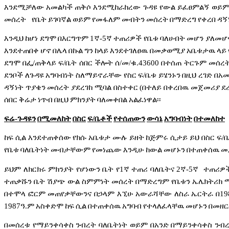
እንደሚቻለው
አመልካች
ጠቅሶ
እንደሚከራከረው
ጉዳዩ
የውል
ይፈፀምልኝ
ወይ
መሰረት
የቤት
ይገባኛል
ወይም
የመፋለም
መብትን
መሰረት
በማድረግ
የቀረበ
ዳኝ
እንዲህ
ከሆነ
ደግሞ
በእርግጥም
1
ኛ
-5
ኛ
ተጠሪዎች
የቤቱ
ባለሀብት
መሆን
ያለመሆ
እንደተጠበቀ
ሆኖ
በሌላ
በኩል
ግን
ከላይ
እንደተገለፀዉ
በመቃወሚያ
አቤቱታዉ
ላይ
ደግሞ
በፌ
/
ጠቅላይ
ፍ
/
ቤት
ሰበር
ችሎት
ሰ
/
መ
/
ቁ
.43600
በተሰጠ
ትርጉም
መሰረ
ደንቦች
ለጉዳዩ
አግባብነት
ስለማይኖራቸው
የስር
ፍ
/
ቤቱ
ይሄንኑን
በዚህ
ረገድ
በአ
ዳኝነት
ጥያቄን
መሰረት
ያደረገከ
ሚባል
በስተቀር
(
በተለይ
በቀረበዉ
መጀመሪያ
ደ
ሰበር
ቅሬታ
ነጥብ
በዚህ
ምክንያት
ባለመቀበል
አልፈነዋል፡፡
ፍሬ
-
ጉዳዩን
በሚመለከት
በስር
ፍ
/
ቤቶች
የተሰጠውን
ውሳኔ
አግባብነት
በተመለከተ
ከፍ
ሲል
እንደተጠቀሰው
የክሱ
አቤቱታ
ሙሉ
ይዘት
ከጅምሩ
ሲታይ
ይህ
በስር
ፍ
/
የቤቱ
ባለቤትነት
መብታቸውም
የመነጨው
እንዲሁ
ከውል
መሆኑን
በተጠቀሰዉ
መ
ይህም
ለክርክሩ
ምክንያት
የሆነውን
ቤት
የ
1
ኛ
ተጠሪ
ባለቤትና
2
ኛ
-5
ኛ
ተጠሪዎ
ተጠቃሹን
ቤት
ሽያጭ
ውል
ስምምነት
መሰረት
በማድረግም
የቤቱን
ኤሌክትሪክ
በተሞላ
ፎርም
መጠየቃቸውንና
በኃላም
እኚሁ
አውራሻቸው
ለስራ
ኤርትራ
በ
19
1987
ዓ
.
ም
አስቀድሞ
ከፍ
ሲል
በተጠቀሰዉ
አግባብ
የተላለፈላቸዉ
መሆኑን
በመዘር
በመሰረቱ
የማይንቀሳቀስ
ንብረት
ባለቤትነት
ወይም
በአንድ
በማይንቀሳቀስ
ንብ