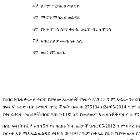
4
ኛ
.
ልዋም
ሚካኤል
ወልዳይ
5
ኛ
.
ሜሮን
ሚካኤል
ወልዳይ
6
ኛ
.
የአቶ
ሞገስ
ለማ
ተተኪ
ወራሽ
ብሩክ
ሞገስ
7
ኛ
.
አስር
አለቃ
ሙስጠፋ
አሊ
8
ኛ
.
ወ
/
ሮ
የሺ
ውቤ
የሰበር
አቤቱታው
ሊቀርብ
የቻለው
አመልካች
የካቲት
7/2013
ዓ
.
ም
ጽፈው
ባቀረ
ከፍተኛ
ፍርድ
ቤት
ይግባኝ
ሰሚ
ችሎት
በመ
.
ቁ
275104
በ
24/05/2014
ዓ
.
ም
የተዘረዘሩት
ተጠሪዎች
በስር
ፍ
/
ቤት
ከ
1
ኛ
-5
ኛ
የመቃወም
አመልካቾች
የነበሩ
ሲሆን
በስር
ፍ
/
ቤት
ከ
1
ኛ
እስከ
5
ኛ
የተዘረዘሩት
ተጠሪዎች
ህዳር
05/2012
ዓ
.
ም
ባቀረቡ
የሆኑት
አቶ
ሚካኤል
ወልዳይ
ታህሳስ
06/1977
ዓ
.
ም
በተጻፈ
የቤት
ሽያጭ
ውል
የ