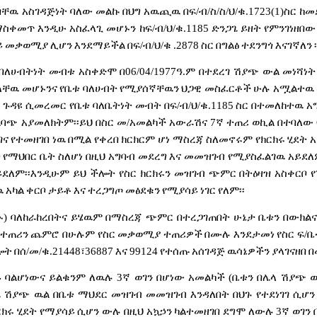
ባቸዉ
አስገዳጅነት
ባለው
መልኩ
በህግ
አዉጪዉ
በፍ
/
ብ
/
ስ
/
ስ
/
ህ
/
ቁ
.1723(1)
ስር
ከመ
ማስቀመጥ
እንዲሁ
አስፈላጊ
መሆኑን
ከፍ
/
ብ
/
ህ
/
ቁ
.1185
ድንጋጌ
ይዘት
የምንገነዘበው
ይ
መቃወሚያ
ሊሆን
እንደማይችል
በፍ
/
ብ
/
ህ
/
ቁ
.2878
ስር
በግልፅ
ተደንግጎ
እናገኛለን
፡
ባለሀብትነት
መብቱ
አስቀድሞ
በ
06/04/1977
ዓ
.
ም
በተደረገ
ሽያጭ
ውል
መነሻነት
ላቸዉ
መሆኑንና
የቤቱ
ባለሀብት
የሚያሰኛቸዉን
ህጋዊ
መስፈርቶች
ሁሉ
አሟልተዉ
ጉዳዩ
ሲመረመር
የቤቱ
ባለቤትነት
መብት
በፍ
/
ብ
/
ህ
/
ቁ
.1185
ስር
በተመለከተዉ
አ
ልባጭ
አያመለክትም፡፡ይህ
በስር
መ
/
አመልካች
አውራሽና
7
ኛ
ተጠሪ
ወኪል
በተባለው
ገና
የተመዘገበ
ነዉ
በሚል
የቀረበ
ክርክርም
ሆነ
ማስረጃ
ስለመኖሩም
የክርክሩ
ሂደት
አ
ቱ
የማህበር
ቤት
ስለሆነ
በዚህ
አግባብ
መደረግ
እና
መመዝገብ
የሚያስፈልገዉ
አይደለ
ይደለም፡፡እንዲሁም
ይህ
ችሎት
የስር
ክርክሩን
መዝገብ
ጭምር
በትዕዛዝ
አስቀርቦ
ዉ
አካል
ቀርቦ
ታይቶ
እና
ተረጋግጦ
መፅደቁን
የሚያሳይ
ነገር
የለም፡፡
ኑ
)
ባለከራከረበትና
ይሄዉም
በማስረጃ
ጭምር
በተረጋገጠበት
ሁኔታ
ቤቱን
በውክልና
ተጠሪን
ጨምሮ
በሁሉም
የስር
መቃወሚያ
ተጠሪዎች
በሙሉ
እንደታመነ
የስር
ፍ
/
ቤ
ሎት
በሰ
/
መ
/
ቁ
.21448
፣
36887
እና
99124
የተሰጡ
አሰገዳጅ
ዉሳኔዎችን
ያላገናዘበ
በ
ይ
ባልሆነውና
ይልቁንም
ለዉሉ
3
ኛ
ወገን
በሆነው
አመልካች
(
ቤቱን
በሌላ
ሽያጭ
ዉ
ሽያጭ
ዉል
በቤቱ
ማህደር
መዝገብ
መመዝገብ
እንዳለበት
በህጉ
የተደነገገ
ሲሆን
ርክሩ
ሂደት
የማያሳይ
ሲሆን
ውሉ
በዚህ
አኳኃን
ካልተመዘገበ
ደግሞ
ለውሉ
3
ኛ
ወገን