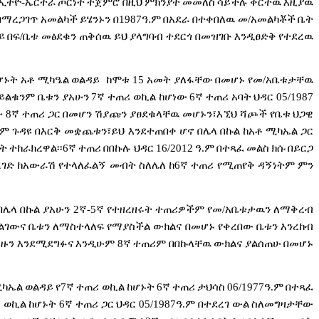
ኢትዮ
-
ኤርትራ
ጦርነት
ተጀምሮ
በዚህ
ምክንያት
መመለስ
ሳይችሉ
ቀርተዉ
እዚያዉ
በማረጋገጥ
አመልካች
ይሄንኑን
በ
1987
ዓ
.
ም
በአደራ
በተቀበለዉ
መ
/
አመልካቾች
ቤት
ይ
በፍ
/
ቤቱ
መፅደቁን
ጠቅሰዉ
ይህ
ያላግባብ
ተደርጎ
በመዝገቡ
እንዲፀድቅ
የተደረዉ
ሆኑት
አቶ
ሚካዔል
ወልዳይ
ከሞቱ
15
አመት
ያለፋቸው
በመሆኑ
የመ
/
አቤቱታቸዉ
ይልቁንም
ቤቱን
ያአሁን
7
ኛ
ተጠሪ
ወኪል
ከሆነው
6
ኛ
ተጠሪ
አባት
ህዳር
05/1987
ው
8
ኛ
ተጠሪ
ጋር
በመሆን
ሽያጩን
ያፀደቁላቸዉ
መሆኑን፣እኚህ
ሻጮች
የቤቱ
ህጋዊ
ያም
ጉዳዩ
በእርቅ
መቋጨቱን፣ይህ
እንደተጠበቀ
ሆኖ
በሌላ
በኩል
ከአቶ
ሚካኤል
ጋር
ት
ተከራክረዋል፡፡
6
ኛ
ተጠሪ
በበኩሉ
ህዳር
16/2012
ዓ
.
ም
በተጻፈ
መልስ
ክሱ
በይርጋ
ረገድ
ከአውራሽ
የተላለፈልኝ
መብት
ስለሌለ
ከ
6
ኛ
ተጠሪ
የሚጠየቅ
ዳኝነትም
ምን
በሌላ
በኩል
ያአሁን
2
ኛ
-5
ኛ
የተዘረዘሩት
ተጠሪዎችም
የመ
/
አቤቱታዉን
ለማቅረብ
ልገውና
ቤቱን
ለማስተላለፍ
የማያስችል
ውክልና
በመሆኑ
የቀረበው
ቤቱን
እንረከብ
ዙን
እንደሚደግፉና
እንዲሁም
8
ኛ
ተጠሪም
በበኩላቸዉ
ውክልና
ያልሰጠሁ
በመሆኑ
ካኤል
ወልዳይ
የ
7
ኛ
ተጠሪ
ወኪል
ከሆኑት
6
ኛ
ተጠሪ
ታህሳስ
06/1977
ዓ
.
ም
በተጻፈ
ሪ
ወኪል
ከሆኑት
6
ኛ
ተጠሪ
ጋር
ህዳር
05/1987
ዓ
.
ም
በተደረገ
ውል
ስለመግዛታቸው