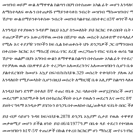
መዝገብ
ወይም
ውል
ለማዋዋል
ስልጣን
በህግ
በተሰጠው
አካል
ፊት
መሆን
እንዳለ
ለማስተላለፍ
ውሉን
በተጠቃሹ
የማይንቀሳቀስ
ንብረት
መዝገብ
ማስመዝገብና
ሽያጭ
ውል
በማይንቀሳቀሰው
ንብረት
መዘገብ
ካልተፃፈ
በስተቀር
በ
3
ኛ
ወገኖች
ላ
እንግዲህ
የተያዘዉን
ጉዳይም
ከዚህ
አኳያ
ስንመለከት
ይህ
ክርክር
የቀረበበት
ቤት
ተጠሪዎችም
ሆኑ
አውራሻቸዉ
መብቱ
በሸያጭ
ዉሉ
መሰረት
አሰቀድሞ
የተላለፈ
የሚሉ
እና
ተያያዥ
ነጥቦችን
ከፍ
ሲል
ከተጠቀሱት
ህጉ
ድንጋጌዎች
ጋር
በማገናዘብ
በቀረበው
ክርክር
እና
ማስረጃ
በፍሬ
-
ነገር
ደረጃ
መረጋገጡን
የስር
ፍ
/
ቤቱ
ዉሳኔ
ግ
ሽያጭ
ዉልም
በህጉ
አግባብ
ውልን
ለማዋዋል
ስልጣን
በተሰጠው
አካል
ፊት
የተደረ
የተቻለዉ
ዉሉ
በአዋዋይ
ፊት
ተረጋግጦ
አለመደረጉንና
አለመመዝገቡን
ሲሆን
ቤ
ያልተደረገበት
ከመሆኑ
አኳያ
በፍ
/
ብ
/
ስ
/
ስ
/
ህ
/
ቁ
.329
መሰረት
ተቀባይነት
ያለዉ
አ
እንዳለበት
የሚያመላክት
ሲሆን
በዚህ
መሰረት
ለማዘጋጃ
ቤቱ
አሊያም
ስልጣን
ላለ
እንዲህ
ከሆነ
ደግሞ
በተለይ
8
ኛ
ተጠሪ
የቤቱ
ጋራ
ባለሀብት
መሆኗ
(
የነበረች
መሆ
መደረግም
እንደማታቅ
ክዳ
በተከራከረችበት
ሁኔታ
የዉሉን
መደረግ
እና
መኖር
8
ኛ
ይዘትና
ዓላማ
እንዲሁም
ይሄንኑን
ድንጋጌ
በተመለከተ
በፌ
/
ጠቅላይ
ፍ
/
ቤት
ሰበር
ች
ይህ
ብቻ
ሳይሆን
ጉዳዩ
ከፍ
/
ብ
/
ህ
/
ቁ
.2878
ድንጋጌ
አኳያም
ሲታይ
የዉሉ
ተዋዋ
መቃወሚያ
መሆን
ይችል
ዘንድ
ይህ
በ
6/4/1977
ዓ
.
ም
በቤቱ
ላይ
ተደረገ
የተባለ
መመዝገቡን
ከ
1
ኛ
-5
ኛ
ተጠሪዎች
በኩል
የቀረበ
ክርክርም
ሆነ
ማስረጃ
መኖሩን
የክ