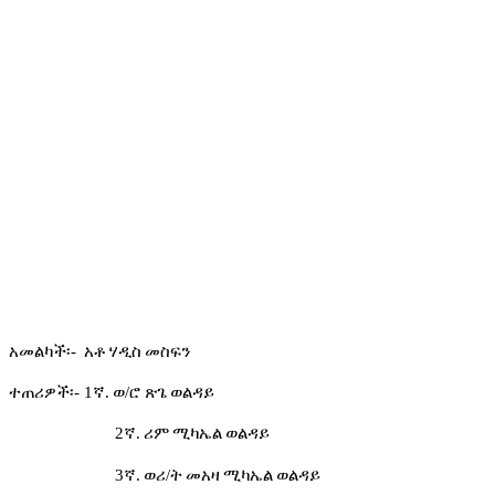
አመልካች፡
-
አቶ
ሃዲስ
መስፍን
ተጠሪዎች፡
- 1
ኛ
.
ወ
/
ሮ
ጽጌ
ወልዳይ
2
ኛ
.
ሪም
ሚካኤል
ወልዳይ
3
ኛ
.
ወሪ
/
ት
መአዛ
ሚካኤል
ወልዳይ