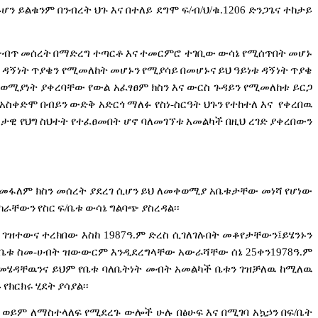
ይሆን
ይልቁንም
በንብረት
ህጉ
እና
በተለይ
ደግሞ
ፍ
/
ብ
/
ህ
/
ቁ
.1206
ድንጋጌና
ተከታይ
ብጥ
መሰረት
በማድረግ
ተጣርቶ
እና
ተመርምሮ
ተገቢው
ውሳኔ
የሚሰጥበት
መሆኑ
ም
ዳኝነት
ጥያቄን
የሚመለከት
መሆኑን
የሚያሳይ
በመሆኑና
ይህ
ዓይነቱ
ዳኝነት
ጥያቄ
ወሚያነት
ያቀረባቸው
የውል
አፈፃፀም
ክስን
እና
ውርስ
ጉዳይን
የሚመለከቱ
ይርጋ
አስቀድሞ
በብይን
ውድቅ
አድርጎ
ማለፉ
የስነ
-
ስርዓት
ህጉን
የተከተለ
እና
የቀረበዉ
ረታዊ
የህግ
ስህተት
የተፈፀመበት
ሆኖ
ባለመገኘቱ
አመልካች
በዚህ
ረገድ
ያቀረበውን
የመፋለም
ክስን
መሰረት
ያደረገ
ሲሆን
ይህ
ለመቀወሚያ
አቤቱታቸው
መነሻ
የሆነው
ከራቸውን
የስር
ፍ
/
ቤቱ
ውሳኔ
ግልባጭ
ያስረዳል፡፡
ገዝተውና
ተረክበው
እስከ
1987
ዓ
.
ም
ድረስ
ሲገለገሉበት
መቆየታቸውን፤ይሄንኑን
የቤቱ
ስመ
-
ሀብት
ዝውውርም
እንዲደረግላቸው
አውራሻቸው
ሰኔ
25
ቀን
1978
ዓ
.
ም
መሄዳቸዉንና
ይህም
የቤቱ
ባለቤትነት
መብት
አመልካች
ቤቱን
ገዝቻለዉ
ከሚለዉ
ይ
የክርክሩ
ሂደት
ያሳያል፡፡
ወይም
ለማስተላለፍ
የሚደረጉ
ውሎች
ሁሉ
በፅሁፍ
እና
በሚገባ
አኳኃን
በፍ
/
ቤት