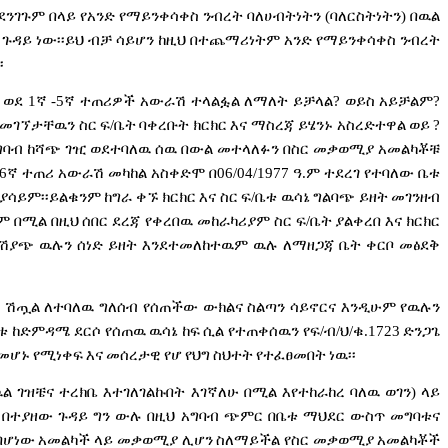
ደንገጉም
በላይ
የአንድ
የማይንቀሳቀስ
ንብረት
ባለሀብትነትን
(
ባለርስትነትን
)
በዉል
ጉዳይ
ነው፡፡ይህ
ብቻ
ሳይሆን
ከዚህ
በተጨማሪነትም
አንድ
የማይንቀሳቀስ
ንብረት
፡
ወደ
1
ኛ
-5
ኛ
ተጠሪዎች
አውራሽ
ተላልፏል
ለማለት
ይቻላል
?
ወይስ
አይቻልም
?
መገኘታቸዉን
ስር
ፍ
/
ቤት
ባቀረቡት
ክርክር
እና
ማስረጃ
ይሄንኑ
አስረድተዋል
ወይ
?
ግባብ
ከሻጭ
ገዢ
ወደተባለዉ
ሰዉ
በውል
መተላለፉን
በስር
መቃወሚያ
አመልካቾቹ
6
ኛ
ተጠሪ
አውራሽ
መካከል
አስቀድሞ
በ
06/04/1977
ዓ
.
ም
ተደረገ
የተባለው
ቤቱ
ያሳይም፡፡ይልቁንም
ከግራ
ቀኙ
ክርክር
እና
ስር
ፍ
/
ቤቱ
ዉሳኔ
ግልባጭ
ይዘት
መገንዘብ
ም
በሚል
በዚህ
ሰበር
ደረጃ
የቀረበዉ
መከራካሪያም
ስር
ፍ
/
ቤት
ያልቀረበ
እና
ክርክር
የሽያጭ
ዉሉን
ሰነድ
ይዘት
እንደተመለከተዉም
ዉሉ
ለማዘጋጃ
ቤት
ቀርቦ
መፅደቅ
ሽጧል
ለተባለዉ
ግለሰብ
የሰጠችው
ውክልና
ስልጣን
ሳይኖርና
እንዲሁም
የዉሉን
ቱ
ከድምዳሜ
ደርሶ
የሰጠዉ
ዉሳኔ
ከፍ
ሲል
የተጠቀሰዉን
የፍ
/
ብ
/
ህ
/
ቁ
.1723
ድንጋጌ
መሆኑ
የሚነቀፍ
እና
መሰረታዊ
የሆ
የህግ
ስህተት
የተፈፀመበት
ነዉ፡፡
ዉል
ገዝቼና
ተረክቤ
እተገለገልኩበት
እገኛለሁ
በሚል
እየተከራከረ
ባለዉ
ወገን
)
ላይ
በተያዘው
ጉዳይ
ግን
ውሉ
በዚህ
አግባብ
ጭምር
በቤቱ
ማህደር
ውስጥ
መግባቱና
በሆነው
አመልካች
ላይ
መቃወሚያ
ሊሆን
ስለማይችል
የስር
መቃወሚያ
አመልካቾች