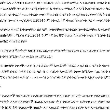
ለበት
እና
አላግባብ
በመሆኑ
ይህ
በፍ
/
ቤቱ
ራሱ
የመቃወሚያ
አቤቱታዉን
መሰረት
ን
አመልካች
ግን
ይህንን
የሚያስተባብል
ተቃራኒ
ማስረጃ
አላማቅረቡን፣የቤቱን
ካ
ቴር
በኩል
ተረጋግጠዉ
የቀረቡ
መሆናቸዉን
በስር
ፍ
/
ቤት
መረጋገጡንና
የመሳሰሉትን
በጋራ
በመሆን
መጋቢት
05/2014
ዓ
.
ም
የተጻፈ
4
ኛ
ተጠሪ
ካቀረቡት
ጋር
ተመሳሳይነት
ተለዋጭ
ቀጠሮ
ከተሰጣቸው
በኋላም
መልሳቸዉን
ሳያቀርቡ
በመቅረታቸዉ
እንዲሁ
በበኩላቸዉ
ሚያዚያ
26/2014
ዓ
.
ም
7
ኛ
እና
8
ኛ
ተጠሪ
ላቀረቡት
መልስ፤
ግንቦት
1
ጠናከር
ተከራክረዋል፡፡
ሲሆን
ይህ
ችሎትም
ለዚህ
ሰበር
አቤቱታ
ምክንያት
የሆነውን
የስር
ፍ
/
ቤቱ
ብይንና
ው
ጉዳዩን
በሚከተለው
መልኩ
መርምረናል
፡፡
ታይ
በሁለት
ነጥቦች
ዙሪያ
ሲሆን
ይሄውም
አመልካች
ከይርጋ
አኳያ
በስር
ፍ
/
ቤት
ባሁን
ው
ደግሞ
በፍሬ
-
ጉዳይ
ክርክሩ
ላይ
የስር
ፍ
/
ቤቱ
አመልካች
ገዛው
ከሚለው
ጊዜ
በፊት
ማድረግ
በጉዳዩ
ላይ
የሰጠውን
ውሳኔ
አግባብነት
ላይ
ያተኮረ
ከመሆኑ
አኳያ
ሁለቱንም
ተ
ኛ
ተጠሪዎች
ስር
ፍ
/
ቤት
የቀረበው
መቃወሚያ
አቤቱታ
በዋናነት
መሰረት
ያደረገው
በ
ምምነት
ለአሁን
አመልካች
በአደራ
እንዲጠብቅ
በተሰጠ
እና
ንብረትነቱ
የራሳቸው
ባል
ብቅ
ከ
1
ኛ
-5
ኛ
ተጠሪዎች
ባለቤት
እና
አዉራሽ
የተቀበለውን
ቤት
ለቆ
እንዲያስረክብ