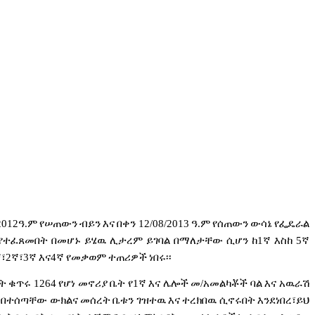
2012
ዓ
.
ም
የሠጠውን
ብይን
እና
በቀን
12/08/2013
ዓ
.
ም
የሰጠውን
ውሳኔ
የፌዴራል
የተፈጸመበት
በመሆኑ
ይሄዉ
ሊታረም
ይገባል
በማለታቸው
ሲሆን
ከ
1
ኛ
እስከ
5
ኛ
፣
2
ኛ፣
3
ኛ
እና
4
ኛ
የመቃወም
ተጠሪዎች
ነበሩ፡፡
ት
ቁጥሩ
1264
የሆነ
መኖሪያ
ቤት
የ
1
ኛ
እና
ሌሎች
መ
/
አመልካቾች
ባል
እና
አዉራሽ
በተሰጣቸው
ውክልና
መሰረት
ቤቱን
ገዝተዉ
እና
ተረክበዉ
ሲኖሩበት
እንደነበረ፣ይህ