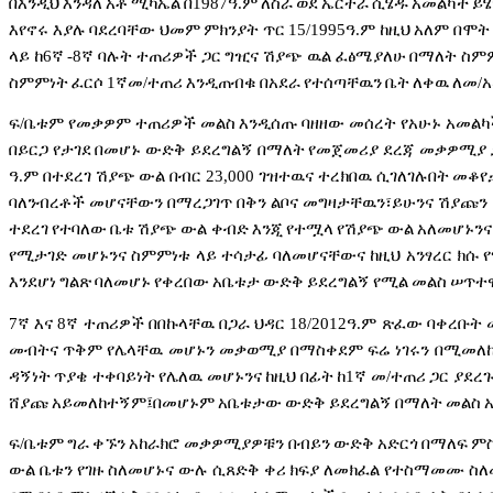
በእንዲህ
እንዳለ
አቶ
ሚካኤል
በ
1987
ዓ
.
ም
ለስራ
ወደ
ኤርትራ
ሲሄዱ
አመልካች
ይሄ
እየኖሩ
እያሉ
ባደረባቸው
ህመም
ምክንያት
ጥር
15/1995
ዓ
.
ም
ከዚህ
አለም
በሞት
ላይ
ከ
6
ኛ
-8
ኛ
ባሉት
ተጠሪዎች
ጋር
ግዢና
ሽያጭ
ዉል
ፈፅሜያለሁ
በማለት
ስም
ስምምነት
ፈርሶ
1
ኛመ
/
ተጠሪ
እንዲጠብቁ
በአደራ
የተሰጣቸዉን
ቤት
ለቀዉ
ለመ
/
ፍ
/
ቤቱም
የመቃዎም
ተጠሪዎች
መልስ
እንዲሰጡ
ባዘዘው
መሰረት
የአሁኑ
አመልካ
በይርጋ
የታገደ
በመሆኑ
ውድቅ
ይደረግልኝ
በማለት
የመጀመሪያ
ደረጃ
መቃዎሚያ
ዓ
.
ም
በተደረገ
ሽያጭ
ውል
በብር
23,000
ገዝተዉና
ተረክበዉ
ሲገለገሉበት
መቆየ
ባለንብረቶች
መሆናቸውን
በማረጋገጥ
በቅን
ልቦና
መግዛታቸዉን፣ይሁንና
ሽያጩን
ተደረገ
የተባለው
ቤቱ
ሽያጭ
ውል
ቀብድ
እንጂ
የተሟላ
የሽያጭ
ውል
አለመሆኑንና
የሚታገድ
መሆኑንና
ስምምነቱ
ላይ
ተሳታፊ
ባለመሆናቸውና
ከዚህ
አንፃረር
ክሱ
እንደሆነ
ግልጽ
ባለመሆኑ
የቀረበው
አቤቱታ
ውድቅ
ይደረግልኝ
የሚል
መልስ
ሠጥተዋ
7
ኛ
እና
8
ኛ
ተጠሪዎች
በበኩላቸዉ
በጋራ
ህዳር
18/2012
ዓ
.
ም
ጽፈው
ባቀረቡት
መብትና
ጥቅም
የሌላቸዉ
መሆኑን
መቃወሚያ
በማስቀደም
ፍሬ
ነገሩን
በሚመለ
ዳኝነት
ጥያቄ
ተቀባይነት
የሌለዉ
መሆኑንና
ከዚህ
በፊት
ከ
1
ኛ
መ
/
ተጠሪ
ጋር
ያደረ
ሸያጩ
አይመለከተኝም፤በመሆኑም
አቤቱታው
ውድቅ
ይደረግልኝ
በማለት
መልስ
ፍ
/
ቤቱም
ግራ
ቀኙን
አከራክሮ
መቃዎሚያዎቹን
በብይን
ውድቅ
አድርጎ
በማለፍ
ም
ውል
ቤቱን
የገዙ
ስለመሆኑና
ውሉ
ሲጸድቅ
ቀሪ
ክፍያ
ለመክፈል
የተስማመሙ
ስለ