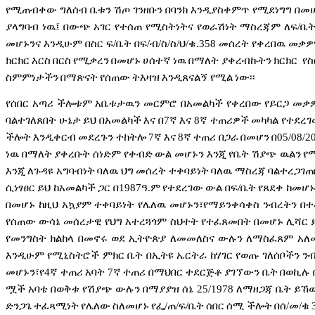
የሚጠብቀው
ግለሰብ
ቤቱን
ሽጦ
ገንዘቡን
በባንክ
እንዲያስቀምጥ
የሚደነግግ
በመ
ያላግባብ
ነዉ፤
በውጭ
አገር
የተሰጠ
የሚስትነትና
የወራሽነት
ማስረጃም
ለፍ
/
ቤ
መሆኑንና
እንዲሁም
በስር
ፍ
/
ቤት
በፍ
/
ብ
/
ስ
/
ስ
/
ህ
/
ቁ
.358
መሰረት
የቀረበዉ
መቃዎ
ክርክር
እርስ
በርስ
የሚቃረን
በመሆኑ
ሀሰተኛ
ነዉ
በማለት
ያቀረብኩትን
ክርክር
የስ
ስምምነታችን
በማጽናት
የሰጠው
ትእዛዝ
እንዲጸናልኝ
የሚል
ነው፡፡
የሰበር
አጣሪ
ችሎቱም
አቤቱታዉን
መርምሮ
በአመልካች
የቀረበው
የይርጋ
መቃ
ባልተገለጸበት
ሁኔታ
ይህ
በአመልካች
እና
በ
7
ኛ
እና
8
ኛ
ተጠሪዎች
መካካል
የተደረገ
ችሎት
እንዲቀርብ
መደረጉን
ተከትሎ
7
ኛ
እና
8
ኛ
ተጠሪ
በጋራ
በመሆን
በ
05/08/2
ነዉ
በማለት
ያቀረቡት
ሰነድም
የቀብድ
ውል
መሆኑን
እንጂ
የቤት
ሽያጭ
ዉልን
የ
እንጂ
ለጉዳዩ
አግባብነት
ባለዉ
ህግ
መሰረት
ተቀባይነት
ባለዉ
ማስረጃ
ባልተረጋገጠ
ሲነፃፀር
ይህ
ከአመልካች
ጋር
በ
1987
ዓ
.
ም
የተደረገው
ውል
በፍ
/
ቤት
የጸደቀ
ከመሆ
በመሆኑ
ከዚህ
አኳያም
ተቀባይነት
የሌለዉ
መሆኑን፣የማይንቀሳቀስ
ንብረትን
በተ
የሰጠው
ውሳኔ
መሰረታዊ
የህግ
አተረጓጎም
ስህተት
የተፈጸመበት
በመሆኑ
ሊሻር
የመንግስት
ክልከላ
በመኖሩ
ወደ
ኢትዮጵያ
ለመመለስና
ውሉን
ለማስፈጸም
አለ
እንዲሁም
የሚኒስትሮች
ምክር
ቤት
በኢትዩ
ኤርትራ
ከሃገር
የወጡ
ገለሰቦችን
ን
መሆኑን፣የ
4
ኛ
ተጠሪ
አባት
7
ኛ
ተጠሪ
በማህበር
ተደርጅቶ
ያገኘውን
ቤት
በወኪሉ
ሟች
አባቴ
በወቅቱ
የሽያጭ
ውሉን
በማያያዝ
ሰኔ
25/1978
ለማዘጋጃ
ቤት
ይኸ
ድንጋጌ
ተፈጻሚነት
የሌለው
ስለመሆኑ
የፌ
/
ጠ
/
ፍ
/
ቤት
ሰበር
ሰሚ
ችሎት
በሰ
/
መ
/
ቁ